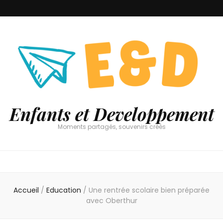
Enfants et Developpement
Moments partagés, souvenirs créés
Accueil
/
Education
/
Une rentrée scolaire bien préparée
avec Oberthur