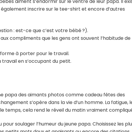
bés aiment s’endormir sur le ventre de leur papa. Il exi
également inscrire sur le tee-shirt et encore d’autres
estion : est-ce que c’est votre bébé ?).
e aux compliments que les gens ont souvent l’habitude de
orme à porter pour le travail.
travail en s’occupant du petit.
 jeune papa des aimants photos comme cadeau fêtes des
 changement s’opère dans la vie d’un homme. La fatigue, l
e temps, cela rend le réveil du matin vraiment compliqué
u pour soulager l’humeur du jeune papa. Choisissez les pl
es petits mots doux et apaisants ou encore des citations.