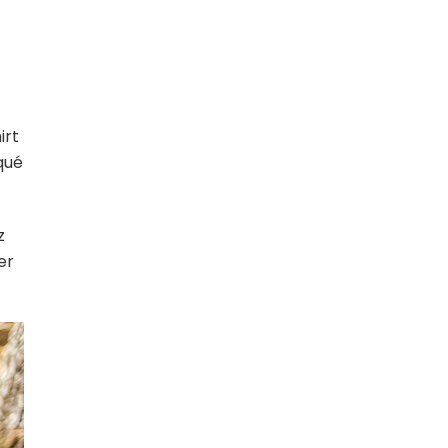
irt
qué
z
er