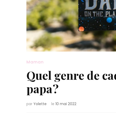
Maman
Quel genre de cad
papa ?
par
Yolette
le
10 mai 2022